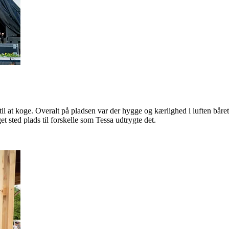
n til at koge. Overalt på pladsen var der hygge og kærlighed i luften bår
t sted plads til forskelle som Tessa udtrygte det.