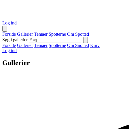
Log ind
Forside
Gallerier
Temaer
Spotterne
Om Spotted
Søg i gallerier
Forside
Gallerier
Temaer
Spotterne
Om Spotted
Kurv
Log ind
Gallerier
Kultur, sport og byliv i Aarhus — fortalt i billeder.