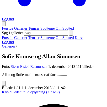
Log ind
Forside
Gallerier
Temaer
Spotterne
Om Spotted
Søg i gallerier
Forside
Gallerier
Temaer
Spotterne
Om Spotted
Kurv
Log ind
Gallerier
/
Sofie Kruuse og Allan Simonsen
Foto:
Steen Elsted Rasmussen
1. december 2013
111 billeder
Allan og Sofie mødte masser af fans...........
Billede 1 / 111
1. december 2013 kl. 11:42
Køb billedet i fuld opløsning (2.7 MP)