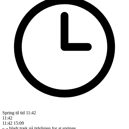
Spring til tid
11:42
11:42
11:42
15:09
bladr
træk på tidslinjen for at springe
←
→