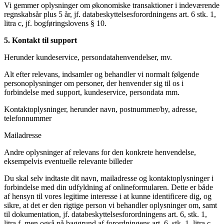
Vi gemmer oplysninger om økonomiske transaktioner i indeværende
regnskabsår plus 5 år, jf. databeskyttelsesforordningens art. 6 stk. 1,
litra c, jf. bogføringslovens § 10.
5. Kontakt til support
Herunder kundeservice, persondatahenvendelser, mv.
Alt efter relevans, indsamler og behandler vi normalt følgende
personoplysninger om personer, der henvender sig til os i
forbindelse med support, kundeservice, persondata mm.
Kontaktoplysninger, herunder navn, postnummer/by, adresse,
telefonnummer
Mailadresse
Andre oplysninger af relevans for den konkrete henvendelse,
eksempelvis eventuelle relevante billeder
Du skal selv indtaste dit navn, mailadresse og kontaktoplysninger i
forbindelse med din udfyldning af onlineformularen. Dette er både
af hensyn til vores legitime interesse i at kunne identificere dig, og
sikre, at det er den rigtige person vi behandler oplysninger om, samt
til dokumentation, jf. databeskyttelsesforordningens art. 6, stk. 1,
litra f, men også på baggrund af forordningens art. 6, stk. 1, litra c