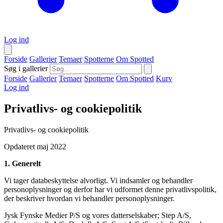
Log ind
Forside
Gallerier
Temaer
Spotterne
Om Spotted
Søg i gallerier
Forside
Gallerier
Temaer
Spotterne
Om Spotted
Kurv
Log ind
Privatlivs- og cookiepolitik
Privatlivs- og cookiepolitik
Opdateret maj 2022
1. Generelt
Vi tager databeskyttelse alvorligt. Vi indsamler og behandler
personoplysninger og derfor har vi udformet denne privatlivspolitik,
der beskriver hvordan vi behandler personoplysninger.
Jysk Fynske Medier P/S og vores datterselskaber; Step A/S,