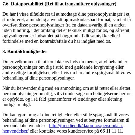
7.6. Dataportabilitet (Ret til at transmittere oplysninger)
Du har i visse tilfælde ret til at modtage dine personoplysninger i et
struktureret, almindelig anvendt og maskinlæsbart format, samt at få
overført disse personoplysninger fra én dataansvarlig til en anden
uden hindring, i det omfang det er teknisk muligt for os, og såfremt
oplysningerne er indsamlet på baggrund af dit samtykke eller i
forbindelse med en kontrakt/aftale du har indgået med os.
8. Kontaktmuligheder
Du er velkommen til at kontakte os hvis du mener, at vi behandler
personoplysninger om dig i strid med gældende lovgivning eller
andre retlige forpligtelser, eller hvis du har andre spørgsmål til vores
behandling af dine personoplysninger.
Når du henvender dig med en anmodning om at få rettet eller slettet
personoplysninger om dig, vil vi undersøge om betingelserne herfor
er opfyldte, og i så fald gennemfører vi ændringer eller sletning
hurtigst muligt.
Du kan gøre brug af dine rettigheder, eller stille spørgsmål til vores
behandling af dine personoplysninger, ved at benytte formularen til
persondatahenvendelser
http://jfmedier.dk/da/om-os/persondata-
henvendelser/
eller kontakte vores kundeservice på 66 11 11 11.