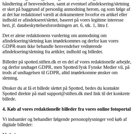
håndtering af henvendelsen, samt at eventuel afindeksering/sletning
er sket på baggrund af personlig anmodning herom, og som følge af
at det har redaktionel værdi at dokumentere hvorfor en artikel eller
indhold er afindekseret/slettet, baseret på vores legitime interesse
heri, jf. databeskyttelsesforordningen art. 6, stk. 1, litra f.
Det er alene redaktionens vurdering om anmodning om
afindeksering/sletning kan imødekommes og derfor kan vores
GDPR-team ikke behandle henvendelser vedrørende
afindeksering/sletning fra artikler, indhold og billeder.
Billeder på spotted.stiften.dk er en del af vores redaktionelle arbejde,
og derfor undtaget GDPR, men Spotted/Jysk Fynske Medier vil, på
trods af undtagelsen til GDPR, altid imødekomme ønsker om
sletning.
Ønsker du at få et billede slettet på Spotted, bedes du kontakte
Spotted direkte på mail support@stiften.dk med link til det konkrete
billede.
4. Køb af vores redaktionelle billeder fra vores online fotoportal
Vi indsamler og behandler følgende personoplysninger ved køb af
digitale billeder: