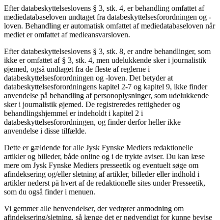
Efter databeskyttelseslovens § 3, stk. 4, er behandling omfattet af
mediedatabaseloven undtaget fra databeskyttelsesforordningen og -
loven. Behandling er automatisk omfattet af mediedatabaseloven når
mediet er omfattet af medieansvarsloven.
Efter databeskyttelseslovens § 3, stk. 8, er andre behandlinger, som
ikke er omfattet af § 3, stk. 4, men udelukkende sker i journalistik
øjemed, også undtaget fra de fleste af reglerne i
databeskyttelsesforordningen og -loven. Det betyder at
databeskyttelsesforordningens kapitel 2-7 og kapitel 9, ikke finder
anvendelse på behandling af personoplysninger, som udelukkende
sker i journalistik øjemed. De registreredes rettigheder og
behandlingshjemmel er indeholdt i kapitel 2 i
databeskyttelsesforordningen, og finder derfor heller ikke
anvendelse i disse tilfælde.
Dette er gældende for alle Jysk Fynske Mediers redaktionelle
artikler og billeder, både online og i de trykte aviser. Du kan læse
mere om Jysk Fynske Mediers presseetik og eventuelt søge om
afindeksering og/eller sletning af artikler, billeder eller indhold i
artikler nederst på hvert af de redaktionelle sites under Presseetik,
som du også finder i menuen.
Vi gemmer alle henvendelser, der vedrører anmodning om
afindeksering/sletning, så længe det er nødvendigt for kunne bevise