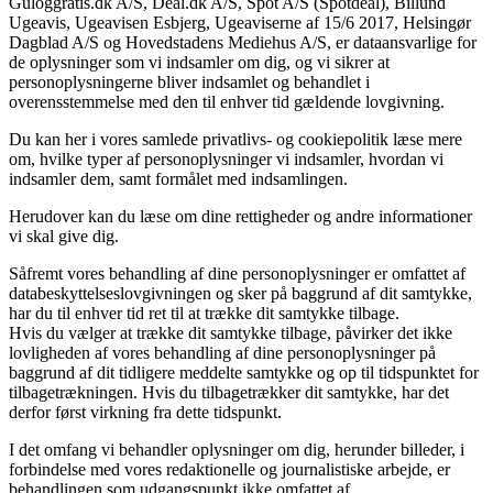
Guloggratis.dk A/S, Deal.dk A/S, Spot A/S (Spotdeal), Billund
Ugeavis, Ugeavisen Esbjerg, Ugeaviserne af 15/6 2017, Helsingør
Dagblad A/S og Hovedstadens Mediehus A/S, er dataansvarlige for
de oplysninger som vi indsamler om dig, og vi sikrer at
personoplysningerne bliver indsamlet og behandlet i
overensstemmelse med den til enhver tid gældende lovgivning.
Du kan her i vores samlede privatlivs- og cookiepolitik læse mere
om, hvilke typer af personoplysninger vi indsamler, hvordan vi
indsamler dem, samt formålet med indsamlingen.
Herudover kan du læse om dine rettigheder og andre informationer
vi skal give dig.
Såfremt vores behandling af dine personoplysninger er omfattet af
databeskyttelseslovgivningen og sker på baggrund af dit samtykke,
har du til enhver tid ret til at trække dit samtykke tilbage.
Hvis du vælger at trække dit samtykke tilbage, påvirker det ikke
lovligheden af vores behandling af dine personoplysninger på
baggrund af dit tidligere meddelte samtykke og op til tidspunktet for
tilbagetrækningen. Hvis du tilbagetrækker dit samtykke, har det
derfor først virkning fra dette tidspunkt.
I det omfang vi behandler oplysninger om dig, herunder billeder, i
forbindelse med vores redaktionelle og journalistiske arbejde, er
behandlingen som udgangspunkt ikke omfattet af