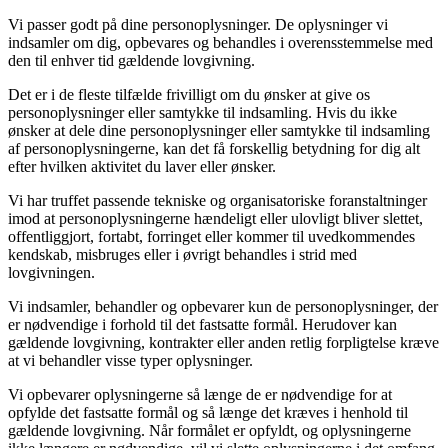
Vi passer godt på dine personoplysninger. De oplysninger vi
indsamler om dig, opbevares og behandles i overensstemmelse med
den til enhver tid gældende lovgivning.
Det er i de fleste tilfælde frivilligt om du ønsker at give os
personoplysninger eller samtykke til indsamling. Hvis du ikke
ønsker at dele dine personoplysninger eller samtykke til indsamling
af personoplysningerne, kan det få forskellig betydning for dig alt
efter hvilken aktivitet du laver eller ønsker.
Vi har truffet passende tekniske og organisatoriske foranstaltninger
imod at personoplysningerne hændeligt eller ulovligt bliver slettet,
offentliggjort, fortabt, forringet eller kommer til uvedkommendes
kendskab, misbruges eller i øvrigt behandles i strid med
lovgivningen.
Vi indsamler, behandler og opbevarer kun de personoplysninger, der
er nødvendige i forhold til det fastsatte formål. Herudover kan
gældende lovgivning, kontrakter eller anden retlig forpligtelse kræve
at vi behandler visse typer oplysninger.
Vi opbevarer oplysningerne så længe de er nødvendige for at
opfylde det fastsatte formål og så længe det kræves i henhold til
gældende lovgivning. Når formålet er opfyldt, og oplysningerne