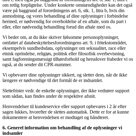
om retlig forpligtelse. Under konkrete omstændigheder kan det også
være på baggrund af forordningens art. 6, stk. 1, litra b, hvis din
anmodning, og vores behandling af dine oplysninger i forbindelse
hermed, er nødvendig for overholdelse af en aftale, som du part i
eller, eller nødvendig behandling forud din aftale med os.
Vi beder om, at du ikke skriver følsomme personoplysninger,
omfattet af databeskyttelsesforordningens art. 9, i fritekstområdet,
eksempelvis sundhedsdata, oplysninger om seksualitet, race eller
etnisk oprindelse, religiøs, politisk eller filosofisk overbevisning,
samt fagforeningsmæssigt tilhørsforhold og herudover frabeder vi os
også, at du sender dit CPR-nummer.
Vi opbevarer dine oplysninger sikkert, og sletter dem, når de ikke
længere er nødvendige til det formål de er indsamlet.
Slettefrister vedr. de enkelte oplysninger, der ikke vedrører support
som sådan, kan findes under de respektive afsnit.
Henvendelser til kundeservice eller support opbevares i 2 år efter
sagen lukkes, hvorefter de slettes automatisk. Dette er for at kunne
dokumentere at henvendelsen er modtaget og håndteret.
6. Generel information om behandling af de oplysninger vi
indsamler