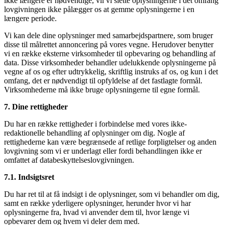
ikke længere er nødvendige, vil vi slette oplysningerne i det omfang
lovgivningen ikke pålægger os at gemme oplysningerne i en
længere periode.
Vi kan dele dine oplysninger med samarbejdspartnere, som bruger
disse til målrettet annoncering på vores vegne. Herudover benytter
vi en række eksterne virksomheder til opbevaring og behandling af
data. Disse virksomheder behandler udelukkende oplysningerne på
vegne af os og efter udtrykkelig, skriftlig instruks af os, og kun i det
omfang, det er nødvendigt til opfyldelse af det fastlagte formål.
Virksomhederne må ikke bruge oplysningerne til egne formål.
7. Dine rettigheder
Du har en række rettigheder i forbindelse med vores ikke-
redaktionelle behandling af oplysninger om dig. Nogle af
rettighederne kan være begrænsede af retlige forpligtelser og anden
lovgivning som vi er underlagt eller fordi behandlingen ikke er
omfattet af databeskyttelseslovgivningen.
7.1. Indsigtsret
Du har ret til at få indsigt i de oplysninger, som vi behandler om dig,
samt en række yderligere oplysninger, herunder hvor vi har
oplysningerne fra, hvad vi anvender dem til, hvor længe vi
opbevarer dem og hvem vi deler dem med.