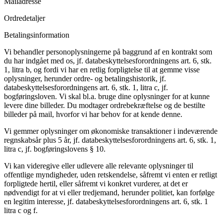
Mailadresse
Ordredetaljer
Betalingsinformation
Vi behandler personoplysningerne på baggrund af en kontrakt som
du har indgået med os, jf. databeskyttelsesforordningens art. 6, stk.
1, litra b, og fordi vi har en retlig forpligtelse til at gemme visse
oplysninger, herunder ordre- og betalingshistorik, jf.
databeskyttelsesforordningens art. 6, stk. 1, litra c, jf.
bogføringsloven. Vi skal bl.a. bruge dine oplysninger for at kunne
levere dine billeder. Du modtager ordrebekræftelse og de bestilte
billeder på mail, hvorfor vi har behov for at kende denne.
Vi gemmer oplysninger om økonomiske transaktioner i indeværende
regnskabsår plus 5 år, jf. databeskyttelsesforordningens art. 6, stk. 1,
litra c, jf. bogføringslovens § 10.
Vi kan videregive eller udlevere alle relevante oplysninger til
offentlige myndigheder, uden retskendelse, såfremt vi enten er retligt
forpligtede hertil, eller såfremt vi konkret vurderer, at det er
nødvendigt for at vi eller tredjemand, herunder politiet, kan forfølge
en legitim interesse, jf. databeskyttelsesforordningens art. 6, stk. 1
litra c og f.