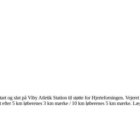
t og slut på Viby Atletik Station til støtte for Hjerteforningen. Vejeret 
kort efter 5 km løberenes 3 km mærke / 10 km løberenes 5 km mærke. Læg d