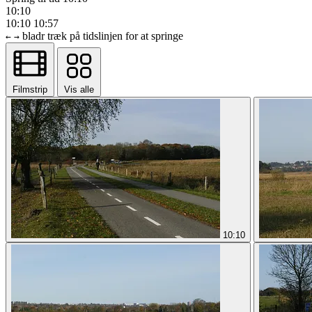
10:10
10:10
10:57
bladr
træk på tidslinjen for at springe
←
→
Filmstrip
Vis alle
10:10