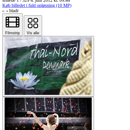
Billede 1 / 329
4. juni 2012 kl. 09:44
Køb billedet i fuld opløsning (10 MP)
bladr
←
→
Filmstrip
Vis alle