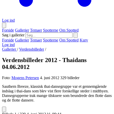
Log ind
Forside
Gallerier
Temaer
Spotterne
Om Spotted
Søg i gallerier
Forside
Gallerier
Temaer
Spotterne
Om Spotted
Kurv
Log ind
Gallerier
/
Verdensbilleder
/
Verdensbilleder 2012 - Thaidans
04.06.2012
Foto:
Mogens Petersen
4. juni 2012
329 billeder
Sauthern Breeze, klassisk thai-dansegruppe var et gennemgående
indslag i thai-dans som blev vist flere forskellige steder i midtbyen.
Dansegrupperne trak mange tilskuere som beundrede den flotte dans
og de flotte dansere.