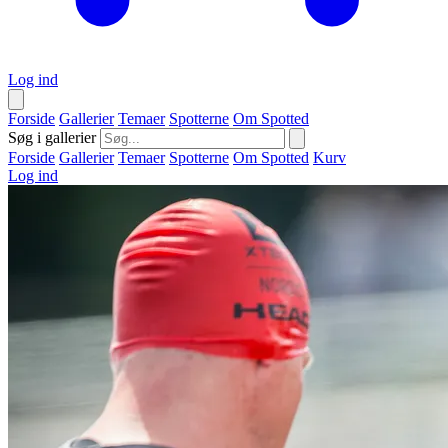
Log ind
Forside
Gallerier
Temaer
Spotterne
Om Spotted
Søg i gallerier
Forside
Gallerier
Temaer
Spotterne
Om Spotted
Kurv
Log ind