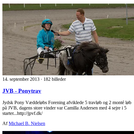
14. september 2013
·
182 billeder
JVB - Ponytrav
Jydsk Pony Væddeløbs Forening afviklede 5 travløb og 2 monté løb
på JVB, dagens store vinder var Camilla Andersen med 4 sejre i 5
starter...http://jpvf.dk/
Af
Michael B. Nielsen