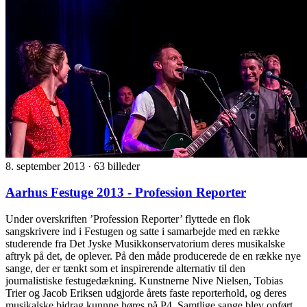
8. september 2013
·
63 billeder
Aarhus Festuge 2013 - Profession Reporter
Under overskriften ’Profession Reporter’ flyttede en flok
sangskrivere ind i Festugen og satte i samarbejde med en række
studerende fra Det Jyske Musikkonservatorium deres musikalske
aftryk på det, de oplever. På den måde producerede de en række nye
sange, der er tænkt som et inspirerende alternativ til den
journalistiske festugedækning. Kunstnerne Nive Nielsen, Tobias
Trier og Jacob Eriksen udgjorde årets faste reporterhold, og deres
musikalske bidrag kunnne høres på P4. Samtlige sange blev opført