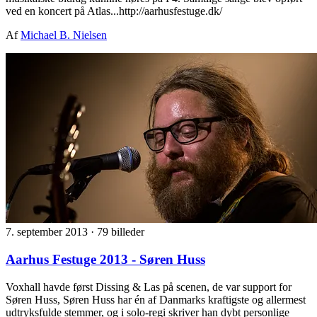
ved en koncert på Atlas...http://aarhusfestuge.dk/
Af
Michael B. Nielsen
7. september 2013
·
79 billeder
Aarhus Festuge 2013 - Søren Huss
Voxhall havde først Dissing & Las på scenen, de var support for
Søren Huss, Søren Huss har én af Danmarks kraftigste og allermest
udtryksfulde stemmer, og i solo-regi skriver han dybt personlige