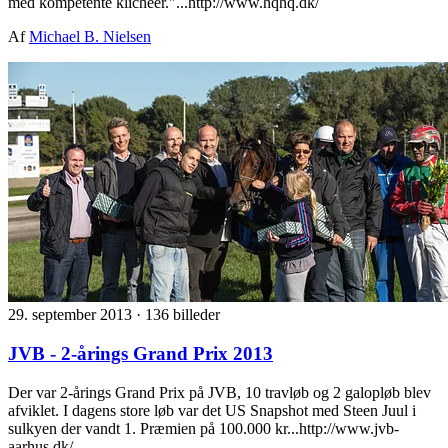
med kompetente klichéer."...http://www.hqhq.dk/
Af
Michael B. Nielsen
29. september 2013
·
136 billeder
JVB - 2-årings Grand Prix 2013
Der var 2-årings Grand Prix på JVB, 10 travløb og 2 galopløb blev
afviklet. I dagens store løb var det US Snapshot med Steen Juul i
sulkyen der vandt 1. Præmien på 100.000 kr...http://www.jvb-
aarhus.dk/