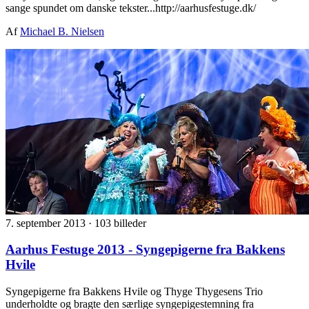
sange spundet om danske tekster...http://aarhusfestuge.dk/
Af
Michael B. Nielsen
7. september 2013
·
103 billeder
Aarhus Festuge 2013 - Syngepigerne fra Bakkens
Hvile
Syngepigerne fra Bakkens Hvile og Thyge Thygesens Trio
underholdte og bragte den særlige syngepigestemning fra