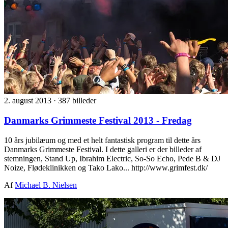
2. august 2013
·
387 billeder
Danmarks Grimmeste Festival 2013 - Fredag
10 års jubilæum og med et helt fantastisk program til dette års
Danmarks Grimmeste Festival. I dette galleri er der billeder af
stemningen, Stand Up, Ibrahim Electric, So-So Echo, Pede B & DJ
Noize, Flødeklinikken og Tako Lako... http://www.grimfest.dk/
Af
Michael B. Nielsen