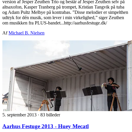
version af Jesper Zeuthen Trio og består af Jesper Zeuthen selv på
altsaxofon, Kasper Tranberg på trompet, Kristian Tangvik på tuba
og Adam Pultz Melbye på kontrabas. ”Disse melodier er simpelthen
udtryk for dén musik, som lever i min virkelighed,” siger Zeuthen
om musikken fra PLUS-bandet...http://aarhusfestuge.dk/
Af
Michael B. Nielsen
5. september 2013
·
83 billeder
Aarhus Festuge 2013 - Huey Mecatl