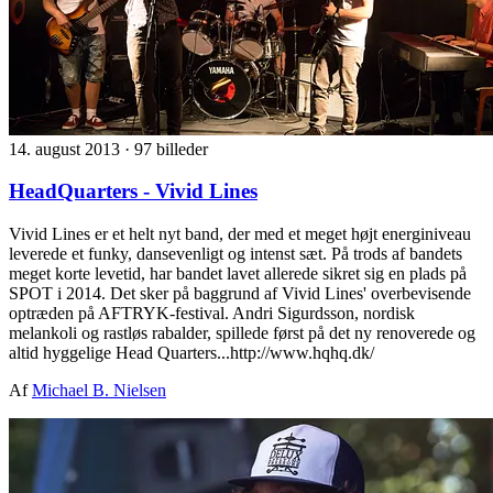
14. august 2013
·
97 billeder
HeadQuarters - Vivid Lines
Vivid Lines er et helt nyt band, der med et meget højt energiniveau
leverede et funky, dansevenligt og intenst sæt. På trods af bandets
meget korte levetid, har bandet lavet allerede sikret sig en plads på
SPOT i 2014. Det sker på baggrund af Vivid Lines' overbevisende
optræden på AFTRYK-festival. Andri Sigurdsson, nordisk
melankoli og rastløs rabalder, spillede først på det ny renoverede og
altid hyggelige Head Quarters...http://www.hqhq.dk/
Af
Michael B. Nielsen