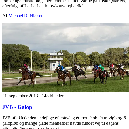
forskellige musik blogs herhjemme. I aften var de på Head Quarters,
efterfulgt af La La La...http://www.hqhq.dk/
Af
Michael B. Nielsen
21. september 2013
·
148 billeder
JVB - Galop
JVB afviklede denne dejlige efterårsdag ét montéløb, ét travløb og 6
galopløb og mange glade mennesker havde fundet vej til dagens
løb...http://www.jvb-aarhus.dk/