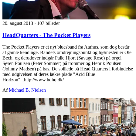
20. august 2013
·
107 billeder
HeadQuarters - The Pocket Players
The Pocket Players er et nyt bluesband fra Aarhus, som dog består
af gamle kendinge. Bandets omdrejningspunkt og hjørnesten er Ole
Bech, og derudover indgår Palle Hjort (Savage Rose) på orgel,
Søren Poulsen (Peter Sommer) på trommer og Henrik Poulsen
(Johnny Madsen) på bas. De spillede på Head Quarters i forbindelse
med udgivelsen af deres lækre plade "Acid Blue
Horizon"...http://www.hqhq.dk/
Af
Michael B. Nielsen