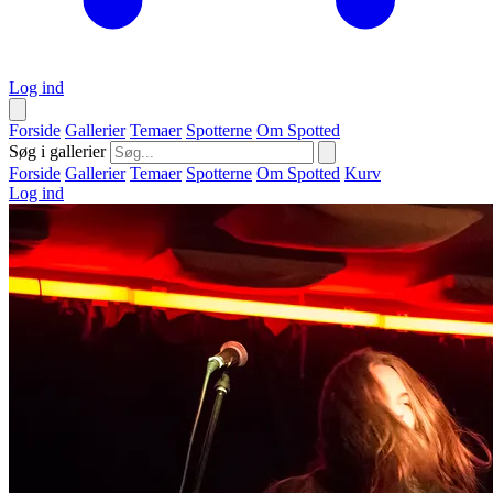
Log ind
Forside
Gallerier
Temaer
Spotterne
Om Spotted
Søg i gallerier
Forside
Gallerier
Temaer
Spotterne
Om Spotted
Kurv
Log ind