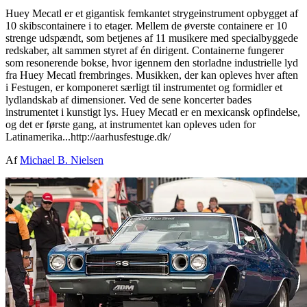
Huey Mecatl er et gigantisk femkantet strygeinstrument opbygget af
10 skibscontainere i to etager. Mellem de øverste containere er 10
strenge udspændt, som betjenes af 11 musikere med specialbyggede
redskaber, alt sammen styret af én dirigent. Containerne fungerer
som resonerende bokse, hvor igennem den storladne industrielle lyd
fra Huey Mecatl frembringes. Musikken, der kan opleves hver aften
i Festugen, er komponeret særligt til instrumentet og formidler et
lydlandskab af dimensioner. Ved de sene koncerter bades
instrumentet i kunstigt lys. Huey Mecatl er en mexicansk opfindelse,
og det er første gang, at instrumentet kan opleves uden for
Latinamerika...http://aarhusfestuge.dk/
Af
Michael B. Nielsen