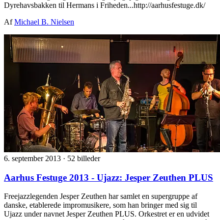
Dyrehavsbakken til Hermans i Friheden...http://aarhusfestuge.dk/
Af
Michael B. Nielsen
6. september 2013
·
52 billeder
Aarhus Festuge 2013 - Ujazz: Jesper Zeuthen PLUS
Freejazzlegenden Jesper Zeuthen har samlet en supergruppe af
danske, etablerede impromusikere, som han bringer med sig til
Ujazz under navnet Jesper Zeuthen PLUS. Orkestret er en udvidet