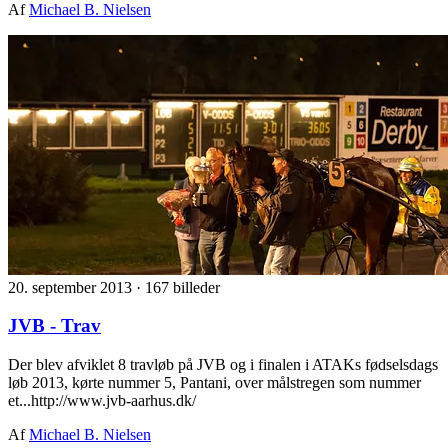
Af
Michael B. Nielsen
20. september 2013
·
167 billeder
JVB - Trav
Der blev afviklet 8 travløb på JVB og i finalen i ATAKs fødselsdags
løb 2013, kørte nummer 5, Pantani, over målstregen som nummer
et...http://www.jvb-aarhus.dk/
Af
Michael B. Nielsen