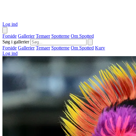
Log ind
Forside
Gallerier
Temaer
Spotterne
Om Spotted
Søg i gallerier
Forside
Gallerier
Temaer
Spotterne
Om Spotted
Kurv
Log ind