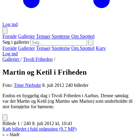
Log ind
Forside
Gallerier
Temaer
Spotterne
Om Spotted
Søg i gallerier
Forside
Gallerier
Temaer
Spotterne
Om Spotted
Kurv
Log ind
Gallerier
/
Tivoli Friheden
/
Martin og Ketil i Friheden
Foto:
Trine Niebuhr
8. juli 2012
240 billeder
Endnu en hyggelig dag i Tivoli Friheden i Aarhus. Denne søndag
var det Martin og Ketil (og Martins søn Marius) som underholdte til
stor fornøjelse for børnene.
Billede 1 / 240
8. juli 2012 kl. 10:41
Køb billedet i fuld opløsning (9.7 MP)
bladr
←
→