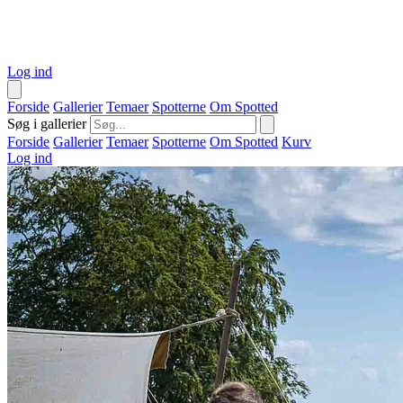
Log ind
Forside
Gallerier
Temaer
Spotterne
Om Spotted
Søg i gallerier
Forside
Gallerier
Temaer
Spotterne
Om Spotted
Kurv
Log ind