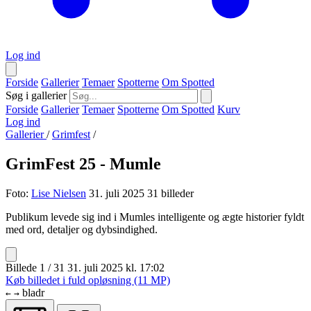
Log ind
Forside
Gallerier
Temaer
Spotterne
Om Spotted
Søg i gallerier
Forside
Gallerier
Temaer
Spotterne
Om Spotted
Kurv
Log ind
Gallerier
/
Grimfest
/
GrimFest 25 - Mumle
Foto:
Lise Nielsen
31. juli 2025
31 billeder
Publikum levede sig ind i Mumles intelligente og ægte historier fyldt
med ord, detaljer og dybsindighed.
Billede 1 / 31
31. juli 2025 kl. 17:02
Køb billedet i fuld opløsning (11 MP)
bladr
←
→