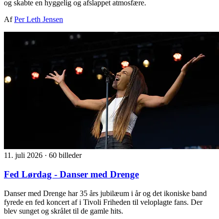
og skabte en hyggelig og afslappet atmosfære.
Af
Per Leth Jensen
11. juli 2026
·
60 billeder
Fed Lørdag - Danser med Drenge
Danser med Drenge har 35 års jubilæum i år og det ikoniske band
fyrede en fed koncert af i Tivoli Friheden til veloplagte fans. Der
blev sunget og skrålet til de gamle hits.