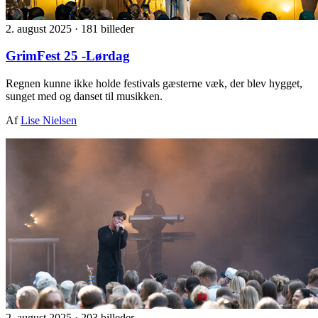
2. august 2025
·
181 billeder
GrimFest 25 -Lørdag
Regnen kunne ikke holde festivals gæsterne væk, der blev hygget,
sunget med og danset til musikken.
Af
Lise Nielsen
2. august 2025
·
203 billeder