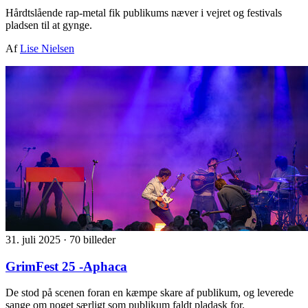
Hårdtslående rap-metal fik publikums næver i vejret og festivals
pladsen til at gynge.
Af
Lise Nielsen
31. juli 2025
·
70 billeder
GrimFest 25 -Aphaca
De stod på scenen foran en kæmpe skare af publikum, og leverede
sange om noget særligt som publikum faldt pladask for.