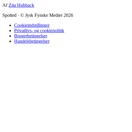
Af
Zita Hubback
Spotted
·
© Jysk Fynske Medier 2026
Cookieindstillinger
Privatlivs- og cookiepolitik
Brugerbetingelser
Handelsbetingelser