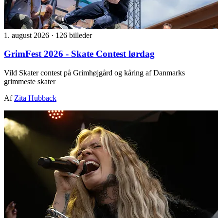
1. august 2026
·
126 billeder
GrimFest 2026 - Skate Contest lørdag
Vild Skater contest på Grimhøjgård og kåring af Danmarks
grimmeste skater
Af
Zita Hubback