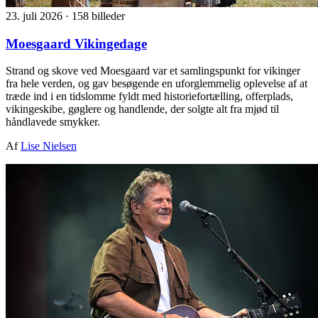
23. juli 2026
·
158 billeder
Moesgaard Vikingedage
Strand og skove ved Moesgaard var et samlingspunkt for vikinger
fra hele verden, og gav besøgende en uforglemmelig oplevelse af at
træde ind i en tidslomme fyldt med historiefortælling, offerplads,
vikingeskibe, gøglere og handlende, der solgte alt fra mjød til
håndlavede smykker.
Af
Lise Nielsen