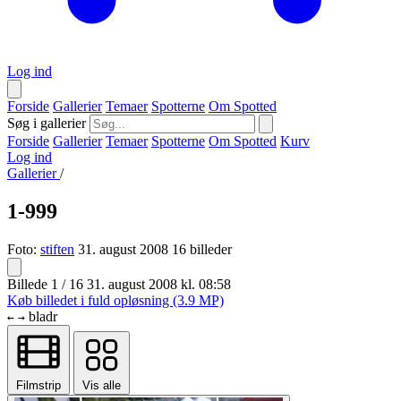
Log ind
Forside
Gallerier
Temaer
Spotterne
Om Spotted
Søg i gallerier
Forside
Gallerier
Temaer
Spotterne
Om Spotted
Kurv
Log ind
Gallerier
/
1-999
Foto:
stiften
31. august 2008
16 billeder
Billede 1 / 16
31. august 2008 kl. 08:58
Køb billedet i fuld opløsning (3.9 MP)
bladr
←
→
Filmstrip
Vis alle