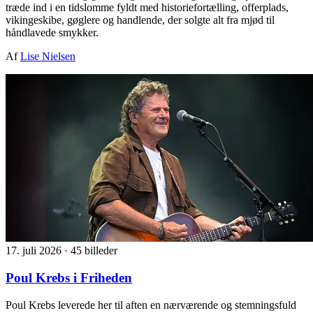
træde ind i en tidslomme fyldt med historiefortælling, offerplads,
vikingeskibe, gøglere og handlende, der solgte alt fra mjød til
håndlavede smykker.
Af
Lise Nielsen
17. juli 2026
·
45 billeder
Poul Krebs i Friheden
Poul Krebs leverede her til aften en nærværende og stemningsfuld