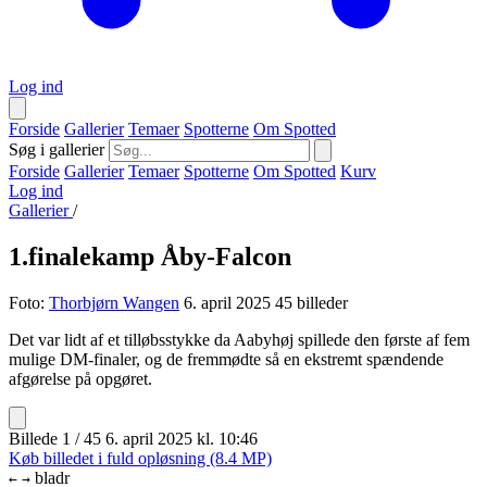
Log ind
Forside
Gallerier
Temaer
Spotterne
Om Spotted
Søg i gallerier
Forside
Gallerier
Temaer
Spotterne
Om Spotted
Kurv
Log ind
Gallerier
/
1.finalekamp Åby-Falcon
Foto:
Thorbjørn Wangen
6. april 2025
45 billeder
Det var lidt af et tilløbsstykke da Aabyhøj spillede den første af fem
mulige DM-finaler, og de fremmødte så en ekstremt spændende
afgørelse på opgøret.
Billede 1 / 45
6. april 2025 kl. 10:46
Køb billedet i fuld opløsning (8.4 MP)
bladr
←
→