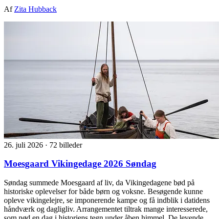
Af
Zita Hubback
26. juli 2026
·
72 billeder
Moesgaard Vikingedage 2026 Søndag
Søndag summede Moesgaard af liv, da Vikingedagene bød på
historiske oplevelser for både børn og voksne. Besøgende kunne
opleve vikingelejre, se imponerende kampe og få indblik i datidens
håndværk og dagligliv. Arrangementet tiltrak mange interesserede,
som nød en dag i historiens tegn under åben himmel. De levende