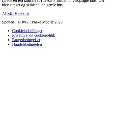
fyrede en fed koncert af i Tivoli Friheden til veloplagte fans. Der
blev sunget og skrålet til de gamle hits.
Af
Zita Hubback
Spotted
·
© Jysk Fynske Medier 2026
Cookieindstillinger
Privatlivs- og cookiepolitik
Brugerbetingelser
Handelsbetingelser