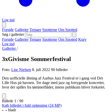
Log ind
Forside
Gallerier
Temaer
Spotterne
Om Spotted
Søg i gallerier
Forside
Gallerier
Temaer
Spotterne
Om Spotted
Kurv
Log ind
Gallerier
/
3xGivisme Sommerfestival
Foto:
Lise Nielsen
8. juli 2022
90 billeder
Den uofficielle åbning af Aarhus Jazz Festival er i gang ved Det
Lille Hus på havnen. Tre dage med jazz og forrygende koncerter,
hvor der spilles fra tømmerflåder, imens publikum bliver forkælet.
Billede 1 / 90
Køb billedet i fuld opløsning (24 MP)
bladr
←
→