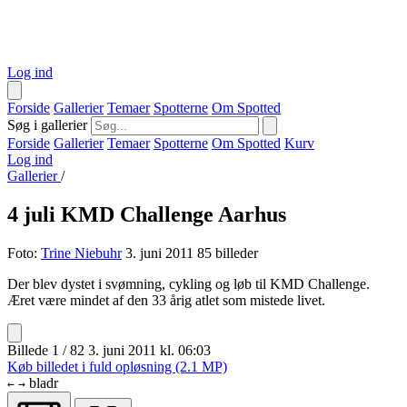
Log ind
Forside
Gallerier
Temaer
Spotterne
Om Spotted
Søg i gallerier
Forside
Gallerier
Temaer
Spotterne
Om Spotted
Kurv
Log ind
Gallerier
/
4 juli KMD Challenge Aarhus
Foto:
Trine Niebuhr
3. juni 2011
85 billeder
Der blev dystet i svømning, cykling og løb til KMD Challenge.
Æret være mindet af den 33 årig atlet som mistede livet.
Billede 1 / 82
3. juni 2011 kl. 06:03
Køb billedet i fuld opløsning (2.1 MP)
bladr
←
→