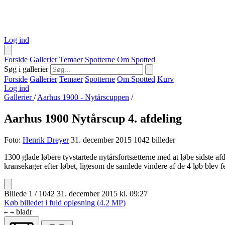
Log ind
Forside
Gallerier
Temaer
Spotterne
Om Spotted
Søg i gallerier
Forside
Gallerier
Temaer
Spotterne
Om Spotted
Kurv
Log ind
Gallerier
/
Aarhus 1900 - Nytårscuppen
/
Aarhus 1900 Nytårscup 4. afdeling
Foto:
Henrik Dreyer
31. december 2015
1042 billeder
1300 glade løbere tyvstartede nytårsfortsætterne med at løbe sidste a
kransekager efter løbet, ligesom de samlede vindere af de 4 løb blev fe
Billede 1 / 1042
31. december 2015 kl. 09:27
Køb billedet i fuld opløsning (4.2 MP)
bladr
←
→