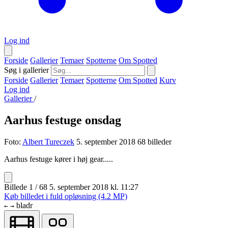
Log ind
Forside
Gallerier
Temaer
Spotterne
Om Spotted
Søg i gallerier
Forside
Gallerier
Temaer
Spotterne
Om Spotted
Kurv
Log ind
Gallerier
/
Aarhus festuge onsdag
Foto:
Albert Tureczek
5. september 2018
68 billeder
Aarhus festuge kører i høj gear.....
Billede 1 / 68
5. september 2018 kl. 11:27
Køb billedet i fuld opløsning (4.2 MP)
bladr
←
→