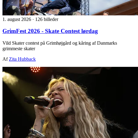
1. august 2026
·
126 billeder
GrimFest 2026 - Skate Contest lørdag
Vild Skater contest på Grimhøjgård og kåring af Danmarks
grimmeste skater
Af
Zita Hubback