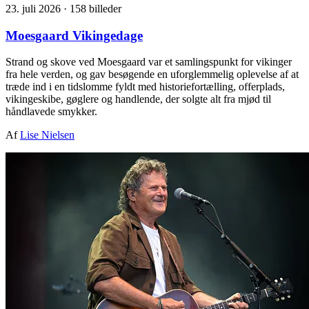
23. juli 2026
·
158 billeder
Moesgaard Vikingedage
Strand og skove ved Moesgaard var et samlingspunkt for vikinger
fra hele verden, og gav besøgende en uforglemmelig oplevelse af at
træde ind i en tidslomme fyldt med historiefortælling, offerplads,
vikingeskibe, gøglere og handlende, der solgte alt fra mjød til
håndlavede smykker.
Af
Lise Nielsen