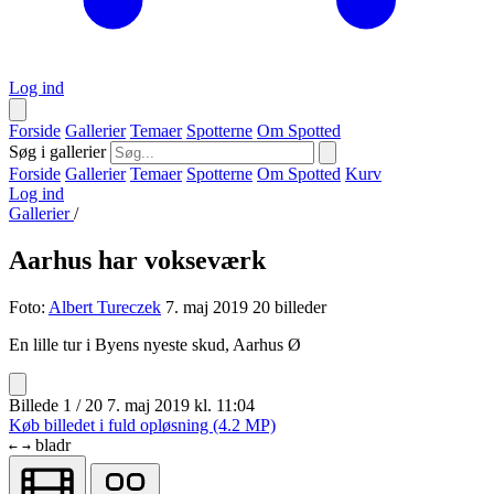
Log ind
Forside
Gallerier
Temaer
Spotterne
Om Spotted
Søg i gallerier
Forside
Gallerier
Temaer
Spotterne
Om Spotted
Kurv
Log ind
Gallerier
/
Aarhus har vokseværk
Foto:
Albert Tureczek
7. maj 2019
20 billeder
En lille tur i Byens nyeste skud, Aarhus Ø
Billede 1 / 20
7. maj 2019 kl. 11:04
Køb billedet i fuld opløsning (4.2 MP)
bladr
←
→