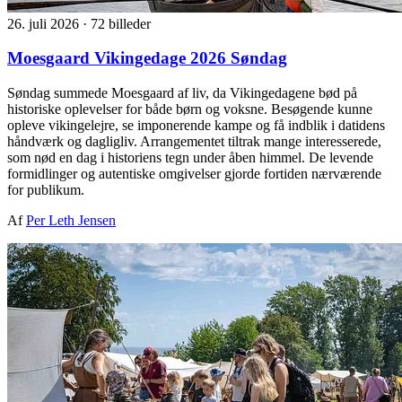
26. juli 2026
·
72 billeder
Moesgaard Vikingedage 2026 Søndag
Søndag summede Moesgaard af liv, da Vikingedagene bød på
historiske oplevelser for både børn og voksne. Besøgende kunne
opleve vikingelejre, se imponerende kampe og få indblik i datidens
håndværk og dagligliv. Arrangementet tiltrak mange interesserede,
som nød en dag i historiens tegn under åben himmel. De levende
formidlinger og autentiske omgivelser gjorde fortiden nærværende
for publikum.
Af
Per Leth Jensen