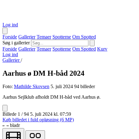
Log ind
Forside
Gallerier
Temaer
Spotterne
Om Spotted
Søg i gallerier
Forside
Gallerier
Temaer
Spotterne
Om Spotted
Kurv
Log ind
Gallerier
/
Aarhus ø DM H-båd 2024
Foto:
Mathilde Skovsen
5. juli 2024
94 billeder
Aarhus Sejlklub afholdt DM H-båd ved Aarhus ø.
Billede 1 / 94
5. juli 2024 kl. 07:59
Køb billedet i fuld opløsning (6 MP)
bladr
←
→