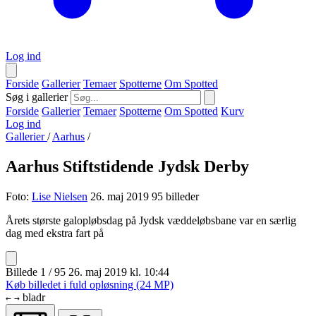
Log ind
Forside
Gallerier
Temaer
Spotterne
Om Spotted
Søg i gallerier
Forside
Gallerier
Temaer
Spotterne
Om Spotted
Kurv
Log ind
Gallerier
/
Aarhus
/
Aarhus Stiftstidende Jydsk Derby
Foto:
Lise Nielsen
26. maj 2019
95 billeder
Årets største galopløbsdag på Jydsk væddeløbsbane var en særlig
dag med ekstra fart på
Billede 1 / 95
26. maj 2019 kl. 10:44
Køb billedet i fuld opløsning (24 MP)
bladr
←
→