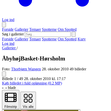
Log ind
Forside
Gallerier
Temaer
Spotterne
Om Spotted
Søg i gallerier
Forside
Gallerier
Temaer
Spotterne
Om Spotted
Kurv
Log ind
Gallerier
/
ÅbyhøjBasket-Hørsholm
Foto:
Thorbjørn Wangen
28. oktober 2010
49 billeder
Billede 1 / 49
28. oktober 2010 kl. 17:17
Køb billedet i fuld opløsning (0.2 MP)
bladr
←
→
Filmstrip
Vis alle