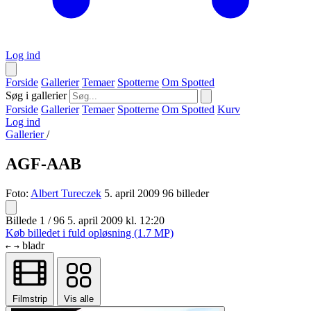
Log ind
Forside
Gallerier
Temaer
Spotterne
Om Spotted
Søg i gallerier
Forside
Gallerier
Temaer
Spotterne
Om Spotted
Kurv
Log ind
Gallerier
/
AGF-AAB
Foto:
Albert Tureczek
5. april 2009
96 billeder
Billede 1 / 96
5. april 2009 kl. 12:20
Køb billedet i fuld opløsning (1.7 MP)
bladr
←
→
Filmstrip
Vis alle