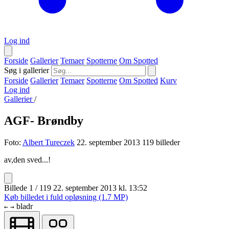
Log ind
Forside
Gallerier
Temaer
Spotterne
Om Spotted
Søg i gallerier
Forside
Gallerier
Temaer
Spotterne
Om Spotted
Kurv
Log ind
Gallerier
/
AGF- Brøndby
Foto:
Albert Tureczek
22. september 2013
119 billeder
av,den sved...!
Billede 1 / 119
22. september 2013 kl. 13:52
Køb billedet i fuld opløsning (1.7 MP)
bladr
←
→