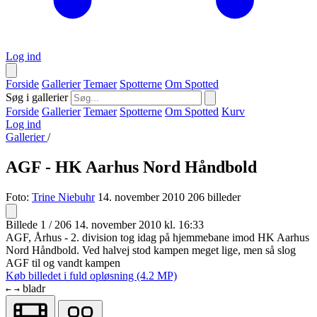
Log ind
Forside
Gallerier
Temaer
Spotterne
Om Spotted
Søg i gallerier
Forside
Gallerier
Temaer
Spotterne
Om Spotted
Kurv
Log ind
Gallerier
/
AGF - HK Aarhus Nord Håndbold
Foto:
Trine Niebuhr
14. november 2010
206 billeder
Billede 1 / 206
14. november 2010 kl. 16:33
AGF, Århus - 2. division tog idag på hjemmebane imod HK Aarhus
Nord Håndbold. Ved halvej stod kampen meget lige, men så slog
AGF til og vandt kampen
Køb billedet i fuld opløsning (4.2 MP)
bladr
←
→