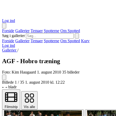
Log ind
Forside
Gallerier
Temaer
Spotterne
Om Spotted
Søg i gallerier
Forside
Gallerier
Temaer
Spotterne
Om Spotted
Kurv
Log ind
Gallerier
/
AGF - Hobro træning
Foto:
Kim Haugaard
1. august 2010
35 billeder
Billede 1 / 35
1. august 2010 kl. 12:22
bladr
←
→
Filmstrip
Vis alle