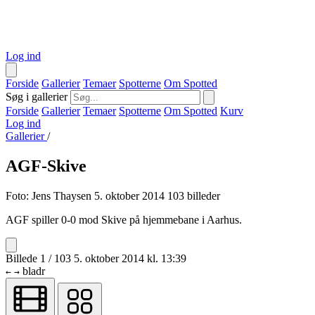
Log ind
Forside
Gallerier
Temaer
Spotterne
Om Spotted
Søg i gallerier
Forside
Gallerier
Temaer
Spotterne
Om Spotted
Kurv
Log ind
Gallerier
/
AGF-Skive
Foto:
Jens Thaysen
5. oktober 2014
103 billeder
AGF spiller 0-0 mod Skive på hjemmebane i Aarhus.
Billede 1 / 103
5. oktober 2014 kl. 13:39
bladr
←
→