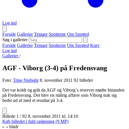
Log ind
Forside
Gallerier
Temaer
Spotterne
Om Spotted
Søg i gallerier
Forside
Gallerier
Temaer
Spotterne
Om Spotted
Kurv
Log ind
Gallerier
/
AGF - Viborg (3-4) på Fredensvang
Foto:
Trine Niebuhr
8. november 2011
92 billeder
Det var koldt og gråt da AGF og Viborg´s reserver mødte hinanden
på Fredensvang. Det blev en målrig affære som Viborg trak sig
bedst ud af med et resultat på 3-4.
Billede 1 / 92
8. november 2011 kl. 14:10
Køb billedet i fuld opløsning (9 MP)
bladr
←
→