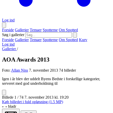
Log ind
Forside
Gallerier
Temaer
Spotterne
Om Spotted
Søg i gallerier
Forside
Gallerier
Temaer
Spotterne
Om Spotted
Kurv
Log ind
Gallerier
/
AOA Awards 2013
Foto:
Allan Niss
7. november 2013
74 billeder
Igen i år blev der uddelt Byens Bedste i forskellige kategorier,
serveret med god underholdning til
Billede 1 / 74
7. november 2013 kl. 19:20
Køb billedet i fuld opløsning (1.5 MP)
bladr
←
→