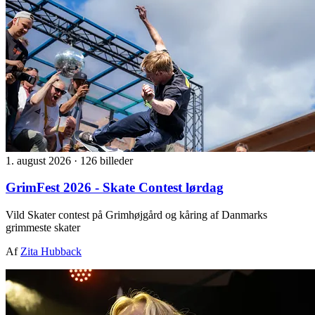
1. august 2026
·
126 billeder
GrimFest 2026 - Skate Contest lørdag
Vild Skater contest på Grimhøjgård og kåring af Danmarks
grimmeste skater
Af
Zita Hubback