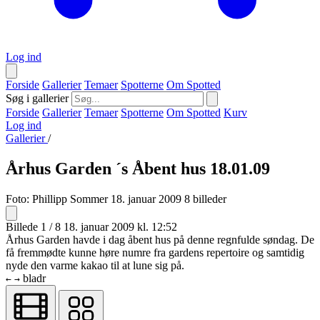
Log ind
Forside
Gallerier
Temaer
Spotterne
Om Spotted
Søg i gallerier
Forside
Gallerier
Temaer
Spotterne
Om Spotted
Kurv
Log ind
Gallerier
/
Århus Garden ´s Åbent hus 18.01.09
Foto:
Phillipp Sommer
18. januar 2009
8 billeder
Billede 1 / 8
18. januar 2009 kl. 12:52
Århus Garden havde i dag åbent hus på denne regnfulde søndag. De
få fremmødte kunne høre numre fra gardens repertoire og samtidig
nyde den varme kakao til at lune sig på.
bladr
←
→