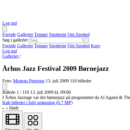
Log ind
Forside
Gallerier
Temaer
Spotterne
Om Spotted
Søg i gallerier
Forside
Gallerier
Temaer
Spotterne
Om Spotted
Kurv
Log ind
Gallerier
/
Århus Jazz Festival 2009 Børnejazz
Foto:
Mogens Petersen
13. juli 2009
110 billeder
Billede 1 / 110
13. juli 2009 kl. 09:06
I Århus Jazzuge var der børnejazz på programmet da Al Agami & Th
Køb billedet i fuld opløsning (0.7 MP)
bladr
←
→