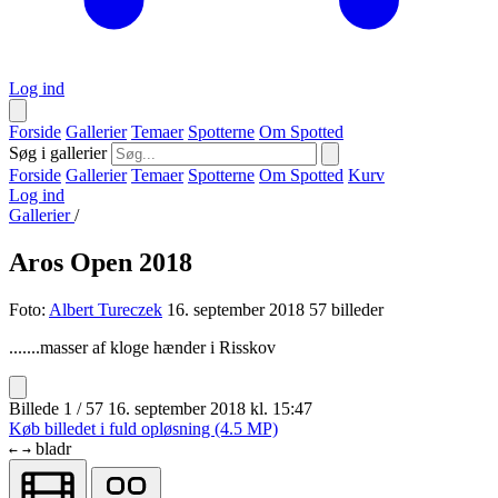
Log ind
Forside
Gallerier
Temaer
Spotterne
Om Spotted
Søg i gallerier
Forside
Gallerier
Temaer
Spotterne
Om Spotted
Kurv
Log ind
Gallerier
/
Aros Open 2018
Foto:
Albert Tureczek
16. september 2018
57 billeder
.......masser af kloge hænder i Risskov
Billede 1 / 57
16. september 2018 kl. 15:47
Køb billedet i fuld opløsning (4.5 MP)
bladr
←
→