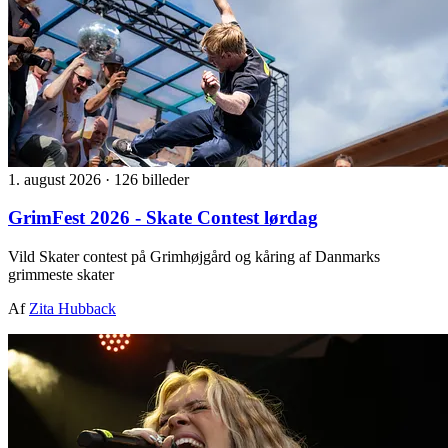
1. august 2026
·
126 billeder
GrimFest 2026 - Skate Contest lørdag
Vild Skater contest på Grimhøjgård og kåring af Danmarks
grimmeste skater
Af
Zita Hubback