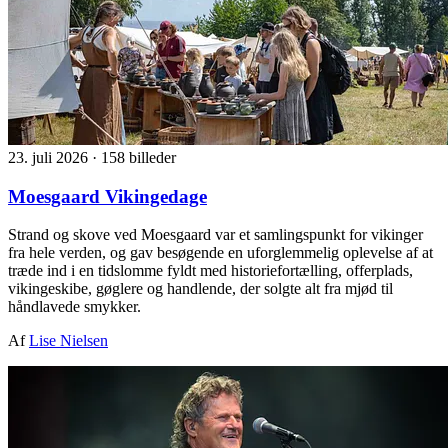
23. juli 2026
·
158 billeder
Moesgaard Vikingedage
Strand og skove ved Moesgaard var et samlingspunkt for vikinger
fra hele verden, og gav besøgende en uforglemmelig oplevelse af at
træde ind i en tidslomme fyldt med historiefortælling, offerplads,
vikingeskibe, gøglere og handlende, der solgte alt fra mjød til
håndlavede smykker.
Af
Lise Nielsen