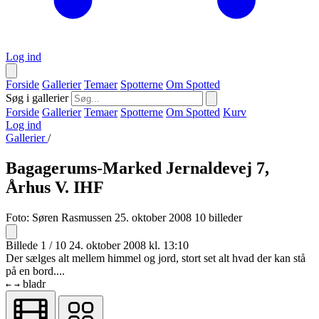
Log ind
Forside
Gallerier
Temaer
Spotterne
Om Spotted
Søg i gallerier
Forside
Gallerier
Temaer
Spotterne
Om Spotted
Kurv
Log ind
Gallerier
/
Bagagerums-Marked Jernaldevej 7,
Århus V. IHF
Foto:
Søren Rasmussen
25. oktober 2008
10 billeder
Billede 1 / 10
24. oktober 2008 kl. 13:10
Der sælges alt mellem himmel og jord, stort set alt hvad der kan stå
på en bord....
bladr
←
→