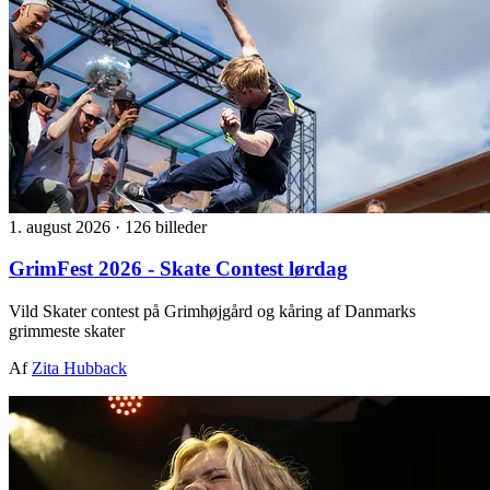
1. august 2026
·
126 billeder
GrimFest 2026 - Skate Contest lørdag
Vild Skater contest på Grimhøjgård og kåring af Danmarks
grimmeste skater
Af
Zita Hubback