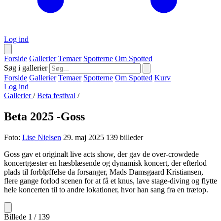
Log ind
Forside
Gallerier
Temaer
Spotterne
Om Spotted
Søg i gallerier
Forside
Gallerier
Temaer
Spotterne
Om Spotted
Kurv
Log ind
Gallerier
/
Beta festival
/
Beta 2025 -Goss
Foto:
Lise Nielsen
29. maj 2025
139 billeder
Goss gav et originalt live acts show, der gav de over-crowdede
koncertgæster en hæsblæsende og dynamisk koncert, der efterlod
plads til forbløffelse da forsanger, Mads Damsgaard Kristiansen,
flere gange forlod scenen for at få et knus, lave stage-diving og flytte
hele koncerten til to andre lokationer, hvor han sang fra en trætop.
Billede 1 / 139