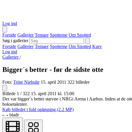
Log ind
Forside
Gallerier
Temaer
Spotterne
Om Spotted
Søg i gallerier
Forside
Gallerier
Temaer
Spotterne
Om Spotted
Kurv
Log ind
Gallerier
/
Bigger´s better - før de sidste otte
Foto:
Trine Niebuhr
15. april 2011
322 billeder
Billede 1 / 322
15. april 2011 kl. 15:00
Der var bigger´s better stævne i NRGi Arena i Aarhus. Inden at de otto
boksetalenter.
Køb billedet i fuld opløsning (2.2 MP)
bladr
←
→