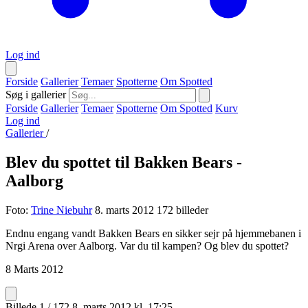
Log ind
Forside
Gallerier
Temaer
Spotterne
Om Spotted
Søg i gallerier
Forside
Gallerier
Temaer
Spotterne
Om Spotted
Kurv
Log ind
Gallerier
/
Blev du spottet til Bakken Bears -
Aalborg
Foto:
Trine Niebuhr
8. marts 2012
172 billeder
Endnu engang vandt Bakken Bears en sikker sejr på hjemmebanen i
Nrgi Arena over Aalborg. Var du til kampen? Og blev du spottet?
8 Marts 2012
Billede 1 / 172
8. marts 2012 kl. 17:25