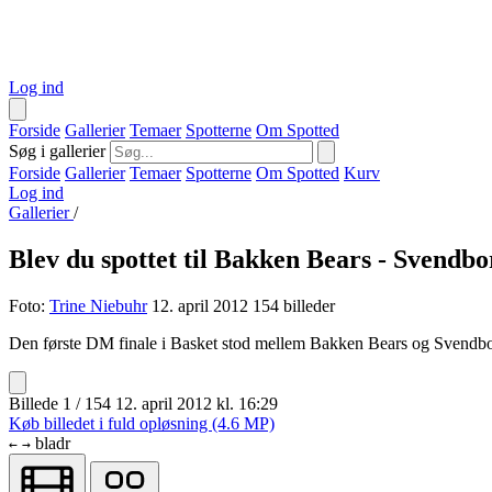
Log ind
Forside
Gallerier
Temaer
Spotterne
Om Spotted
Søg i gallerier
Forside
Gallerier
Temaer
Spotterne
Om Spotted
Kurv
Log ind
Gallerier
/
Blev du spottet til Bakken Bears - Svendb
Foto:
Trine Niebuhr
12. april 2012
154 billeder
Den første DM finale i Basket stod mellem Bakken Bears og Svendborg
Billede 1 / 154
12. april 2012 kl. 16:29
Køb billedet i fuld opløsning (4.6 MP)
bladr
←
→