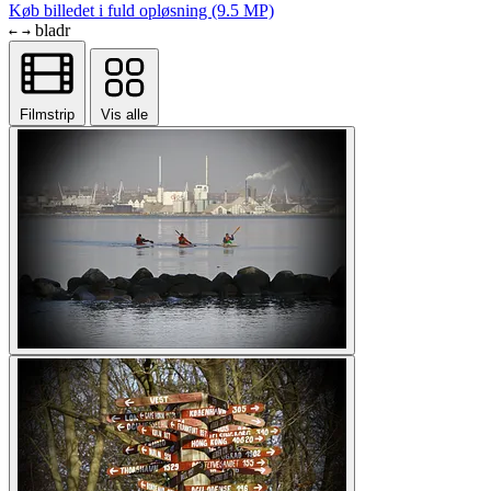
Køb billedet i fuld opløsning (9.5 MP)
bladr
←
→
Filmstrip
Vis alle