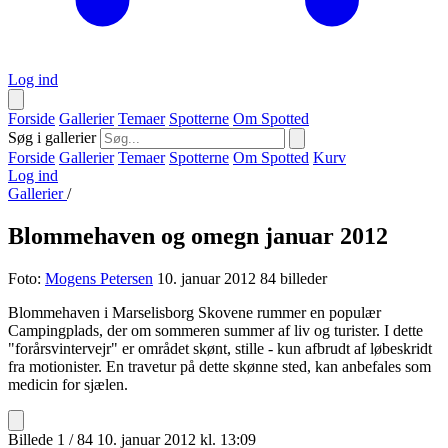
Log ind
Forside
Gallerier
Temaer
Spotterne
Om Spotted
Søg i gallerier
Forside
Gallerier
Temaer
Spotterne
Om Spotted
Kurv
Log ind
Gallerier
/
Blommehaven og omegn januar 2012
Foto:
Mogens Petersen
10. januar 2012
84 billeder
Blommehaven i Marselisborg Skovene rummer en populær
Campingplads, der om sommeren summer af liv og turister. I dette
"forårsvintervejr" er området skønt, stille - kun afbrudt af løbeskridt
fra motionister. En travetur på dette skønne sted, kan anbefales som
medicin for sjælen.
Billede 1 / 84
10. januar 2012 kl. 13:09