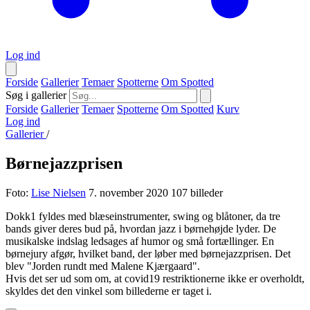
Log ind
Forside
Gallerier
Temaer
Spotterne
Om Spotted
Søg i gallerier
Forside
Gallerier
Temaer
Spotterne
Om Spotted
Kurv
Log ind
Gallerier
/
Børnejazzprisen
Foto:
Lise Nielsen
7. november 2020
107 billeder
Dokk1 fyldes med blæseinstrumenter, swing og blåtoner, da tre
bands giver deres bud på, hvordan jazz i børnehøjde lyder. De
musikalske indslag ledsages af humor og små fortællinger. En
børnejury afgør, hvilket band, der løber med børnejazzprisen. Det
blev "Jorden rundt med Malene Kjærgaard".
Hvis det ser ud som om, at covid19 restriktionerne ikke er overholdt,
skyldes det den vinkel som billederne er taget i.