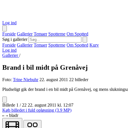
Log ind
Forside
Gallerier
Temaer
Spotterne
Om Spotted
Søg i gallerier
Forside
Gallerier
Temaer
Spotterne
Om Spotted
Kurv
Log ind
Gallerier
/
Brand i bil midt på Grenåvej
Foto:
Trine Niebuhr
22. august 2011
22 billeder
Pludseligt gik der brand i en bil midt på Grenåvej, og mens slukningsa
Billede 1 / 22
22. august 2011 kl. 12:07
Køb billedet i fuld opløsning (3.9 MP)
bladr
←
→