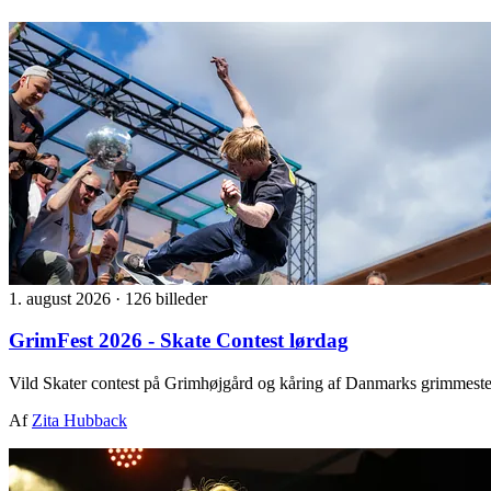
1. august 2026
·
126 billeder
GrimFest 2026 - Skate Contest lørdag
Vild Skater contest på Grimhøjgård og kåring af Danmarks grimmeste
Af
Zita Hubback