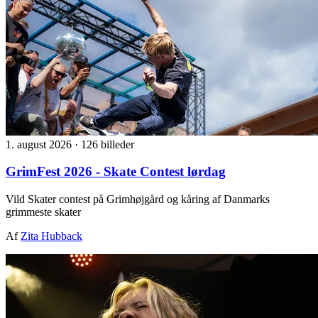
1. august 2026
·
126 billeder
GrimFest 2026 - Skate Contest lørdag
Vild Skater contest på Grimhøjgård og kåring af Danmarks
grimmeste skater
Af
Zita Hubback