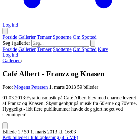
Log ind
Forside
Gallerier
Temaer
Spotterne
Om Spotted
Søg i gallerier
Forside
Gallerier
Temaer
Spotterne
Om Spotted
Kurv
Log ind
Gallerier
/
Café Albert - Franzz og Knasen
Foto:
Mogens Petersen
1. marts 2013
59 billeder
01.03.2013:Fyraftensmusik på Café Albert blev med charme leveret
af Franzz og Knasen. Skønt genhør på musik fra 60'erne og 70'erne.
Hyggeligt - lidt flere publikummer havde dog gjort noget ved
stemningen!
Billede 1 / 59
1. marts 2013 kl. 16:03
Køb billedet i fuld opløsning (4.5 MP)