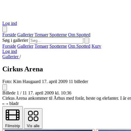
Log ind
Forside
Gallerier
Temaer
Spotterne
Om Spotted
Søg i gallerier
Forside
Gallerier
Temaer
Spotterne
Om Spotted
Kurv
Log ind
Gallerier
/
Cirkus Arena
Foto:
Kim Haugaard
17. april 2009
11 billeder
Billede 1 / 11
17. april 2009 kl. 10:36
Cirkus Arena ankommer til Århus med forår, heste og elefanter. I år e
bladr
←
→
Filmstrip
Vis alle