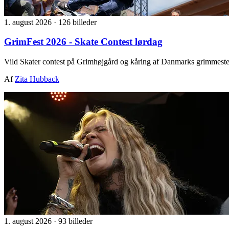
1. august 2026
·
126 billeder
GrimFest 2026 - Skate Contest lørdag
Vild Skater contest på Grimhøjgård og kåring af Danmarks grimmeste
Af
Zita Hubback
1. august 2026
·
93 billeder