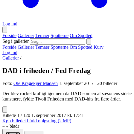
Log ind
Forside
Gallerier
Temaer
Spotterne
Om Spotted
Søg i gallerier
Forside
Gallerier
Temaer
Spotterne
Om Spotted
Kurv
Log ind
Gallerier
/
DAD i friheden / Fed Fredag
Foto:
Ole Kragekjær Madsen
1. september 2017
120 billeder
Der blev rocket kraftigt igennem da DAD som en af sæsonens sidste
kunstnere, fyldte Tivoli Friheden med DAD-hits fra flere årtier.
Billede 1 / 120
1. september 2017 kl. 17:41
Køb billedet i fuld opløsning (2 MP)
bladr
←
→