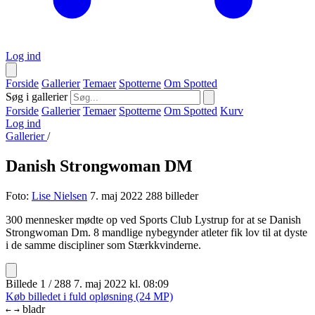
Log ind
Forside
Gallerier
Temaer
Spotterne
Om Spotted
Søg i gallerier
Forside
Gallerier
Temaer
Spotterne
Om Spotted
Kurv
Log ind
Gallerier
/
Danish Strongwoman DM
Foto:
Lise Nielsen
7. maj 2022
288 billeder
300 mennesker mødte op ved Sports Club Lystrup for at se Danish
Strongwoman Dm. 8 mandlige nybegynder atleter fik lov til at dyste
i de samme discipliner som Stærkkvinderne.
Billede 1 / 288
7. maj 2022 kl. 08:09
Køb billedet i fuld opløsning (24 MP)
bladr
←
→