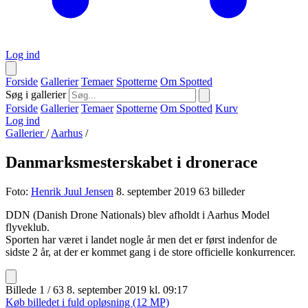
Log ind
Forside
Gallerier
Temaer
Spotterne
Om Spotted
Søg i gallerier
Forside
Gallerier
Temaer
Spotterne
Om Spotted
Kurv
Log ind
Gallerier
/
Aarhus
/
Danmarksmesterskabet i dronerace
Foto:
Henrik Juul Jensen
8. september 2019
63 billeder
DDN (Danish Drone Nationals) blev afholdt i Aarhus Model
flyveklub.
Sporten har været i landet nogle år men det er først indenfor de
sidste 2 år, at der er kommet gang i de store officielle konkurrencer.
Billede 1 / 63
8. september 2019 kl. 09:17
Køb billedet i fuld opløsning (12 MP)