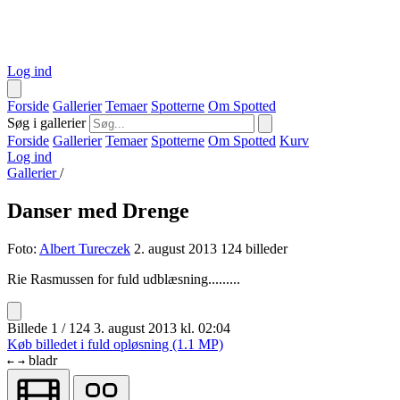
Log ind
Forside
Gallerier
Temaer
Spotterne
Om Spotted
Søg i gallerier
Forside
Gallerier
Temaer
Spotterne
Om Spotted
Kurv
Log ind
Gallerier
/
Danser med Drenge
Foto:
Albert Tureczek
2. august 2013
124 billeder
Rie Rasmussen for fuld udblæsning.........
Billede 1 / 124
3. august 2013 kl. 02:04
Køb billedet i fuld opløsning (1.1 MP)
bladr
←
→