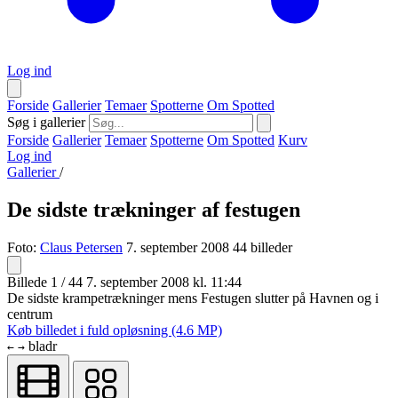
Log ind
Forside
Gallerier
Temaer
Spotterne
Om Spotted
Søg i gallerier
Forside
Gallerier
Temaer
Spotterne
Om Spotted
Kurv
Log ind
Gallerier
/
De sidste trækninger af festugen
Foto:
Claus Petersen
7. september 2008
44 billeder
Billede 1 / 44
7. september 2008 kl. 11:44
De sidste krampetrækninger mens Festugen slutter på Havnen og i
centrum
Køb billedet i fuld opløsning (4.6 MP)
bladr
←
→