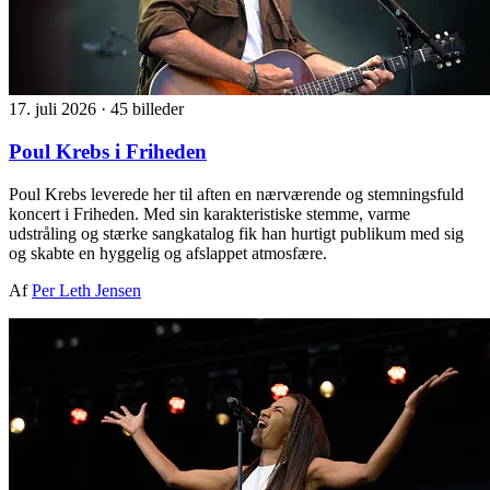
17. juli 2026
·
45 billeder
Poul Krebs i Friheden
Poul Krebs leverede her til aften en nærværende og stemningsfuld
koncert i Friheden. Med sin karakteristiske stemme, varme
udstråling og stærke sangkatalog fik han hurtigt publikum med sig
og skabte en hyggelig og afslappet atmosfære.
Af
Per Leth Jensen