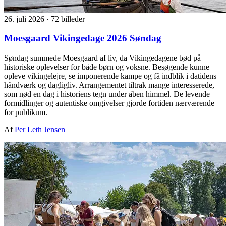
26. juli 2026
·
72 billeder
Moesgaard Vikingedage 2026 Søndag
Søndag summede Moesgaard af liv, da Vikingedagene bød på
historiske oplevelser for både børn og voksne. Besøgende kunne
opleve vikingelejre, se imponerende kampe og få indblik i datidens
håndværk og dagligliv. Arrangementet tiltrak mange interesserede,
som nød en dag i historiens tegn under åben himmel. De levende
formidlinger og autentiske omgivelser gjorde fortiden nærværende
for publikum.
Af
Per Leth Jensen