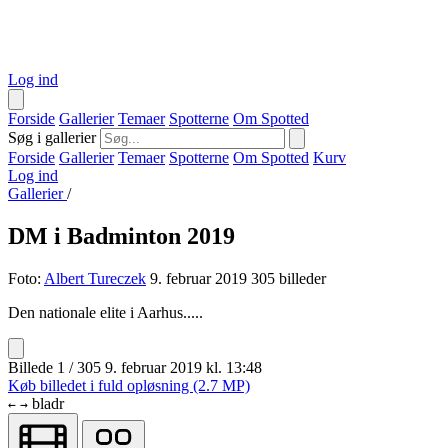
Log ind
Forside
Gallerier
Temaer
Spotterne
Om Spotted
Søg i gallerier
Forside
Gallerier
Temaer
Spotterne
Om Spotted
Kurv
Log ind
Gallerier
/
DM i Badminton 2019
Foto:
Albert Tureczek
9. februar 2019
305 billeder
Den nationale elite i Aarhus.....
Billede 1 / 305
9. februar 2019 kl. 13:48
Køb billedet i fuld opløsning (2.7 MP)
bladr
←
→