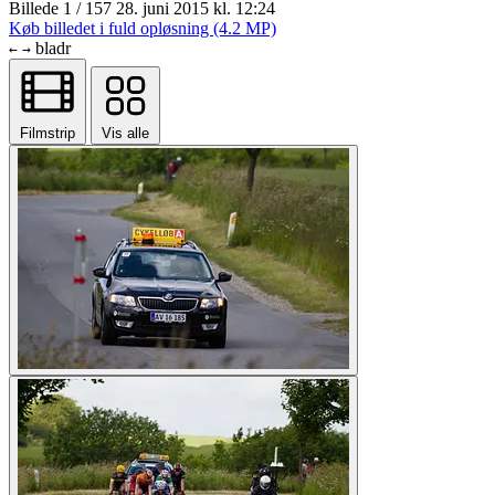
Billede 1 / 157
28. juni 2015 kl. 12:24
Køb billedet i fuld opløsning (4.2 MP)
bladr
←
→
Filmstrip
Vis alle