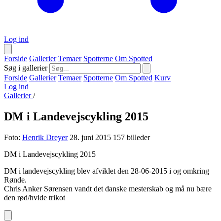
Log ind
Forside
Gallerier
Temaer
Spotterne
Om Spotted
Søg i gallerier
Forside
Gallerier
Temaer
Spotterne
Om Spotted
Kurv
Log ind
Gallerier
/
DM i Landevejscykling 2015
Foto:
Henrik Dreyer
28. juni 2015
157 billeder
DM i Landevejscykling 2015
DM i landevejscykling blev afviklet den 28-06-2015 i og omkring
Rønde.
Chris Anker Sørensen vandt det danske mesterskab og må nu bære
den rød/hvide trikot