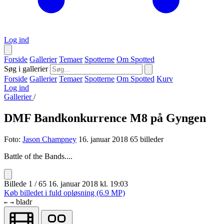
Log ind
Forside
Gallerier
Temaer
Spotterne
Om Spotted
Søg i gallerier
Forside
Gallerier
Temaer
Spotterne
Om Spotted
Kurv
Log ind
Gallerier
/
DMF Bandkonkurrence M8 på Gyngen
Foto:
Jason Champney
16. januar 2018
65 billeder
Battle of the Bands....
Billede 1 / 65
16. januar 2018 kl. 19:03
Køb billedet i fuld opløsning (6.9 MP)
bladr
←
→